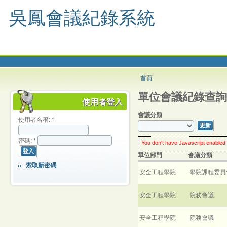
吳鳳會議紀錄系統
首頁
單位會議紀錄查詢
使用者登入
會議分類
使用者名稱:
*
密碼:
*
You don't have Javascript enabled.
worry: you can still use this web s
單位部門
會議分類
enable Javascript
in your browse
much enhanced experience.
索取新密碼
click the
Update
button
every ti
安全工程學院
學院課程委員
安全工程學院
院務會議
安全工程學院
院務會議