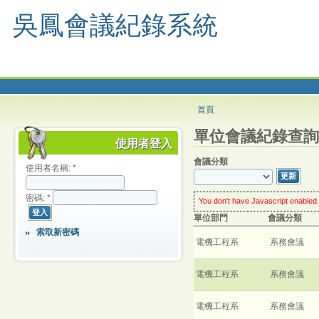
吳鳳會議紀錄系統
首頁
單位會議紀錄查詢
使用者登入
會議分類
使用者名稱:
*
密碼:
*
You don't have Javascript enabled.
worry: you can still use this web s
單位部門
會議分類
enable Javascript
in your browse
much enhanced experience.
索取新密碼
click the
Update
button
every ti
電機工程系
系務會議
電機工程系
系務會議
電機工程系
系務會議