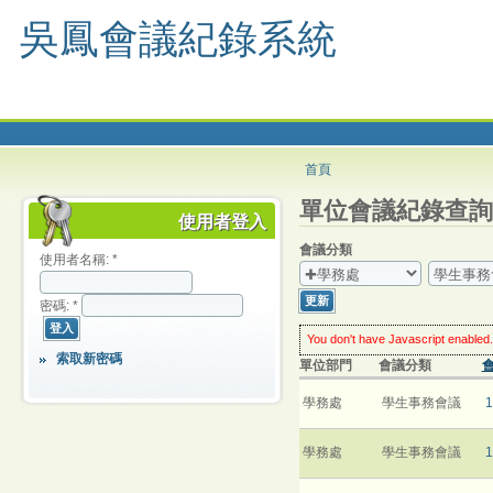
吳鳳會議紀錄系統
首頁
單位會議紀錄查詢
使用者登入
會議分類
使用者名稱:
*
密碼:
*
You don't have Javascript enabled.
worry: you can still use this web s
索取新密碼
單位部門
會議分類
enable Javascript
in your browse
much enhanced experience.
click the
Update
button
every ti
學務處
學生事務會議
學務處
學生事務會議