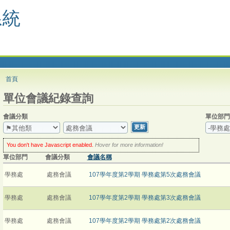
系統
首頁
單位會議紀錄查詢
會議分類
單位部門
You don't have Javascript enabled.
Hover for more information!
But don't
worry: you can still use this web site! You have two options:
單位部門
會議分類
會議名稱
enable Javascript
in your browser and then refresh this page, for a
much enhanced experience.
click the
Update
button
every time you want to update the selection.
學務處
處務會議
107學年度第2學期 學務處第5次處務會議
學務處
處務會議
107學年度第2學期 學務處第3次處務會議
學務處
處務會議
107學年度第2學期 學務處第2次處務會議