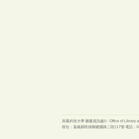
吳鳳科技大學 圖書資訊處© ‧ Office of Library and I
校址：嘉義縣民雄鄉建國路二段117號‧電話：05-226