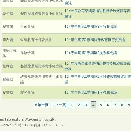
總務處
整體發展經費專責小組會議
會議
114年度教育部獎勵補助整體發展經費專責
總務處
整體發展經費專責小組會議
會議
秘書處
行政會議
114學年度第1學期第3次行政會議
學務處
特殊教育推行委員會
114學年度第1學期特殊教育推行委員會
電機工程
系務會議
114學年度第1學期第2次系務會議
系
114年度教育部獎勵補助整體發展經費專責
總務處
整體發展經費專責小組會議
會議
經費規劃暨運用審查小組會
114學年度第1學期第2次經費規劃暨運用
秘書處
議
議
秘書處
校務會議
114學年度第1學期第1次校務會議
« 第一頁
‹ 上一頁
1
2
3
4
5
6
7
8
9
nformation, WuFeng University.
7125 轉 21734‧傳真：05-2264087