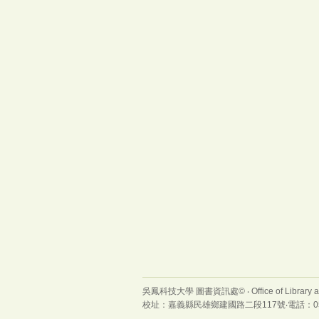
吳鳳科技大學 圖書資訊處© ‧ Office of Library and I
校址：嘉義縣民雄鄉建國路二段117號‧電話：05-226