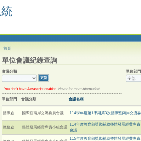
系統
首頁
單位會議紀錄查詢
會議分類
單位部門
You don't have Javascript enabled.
Hover for more information!
But don't
worry: you can still use this web site! You have two options:
enable Javascript
in your browser and then refresh this page, for a
單位部門
會議分類
會議名稱
much enhanced experience.
click the
Update
button
every time you want to update the selection.
國際處
國際暨兩岸交流委員會議
114學年度第1學期第3次國際暨兩岸交流
114年度教育部獎勵補助整體發展經費專責
總務處
整體發展經費專責小組會議
會議
115年度教育部獎勵補助整體發展經費專責