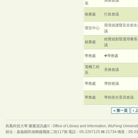
系務會議
系
秘書處
行政會議
環境保護暨安全衛生
環安中心
議
經費規劃暨運用審查
秘書處
議
學務處
✚學務處
電機工程
系務會議
系
學務處
導師會議
學務處
學校衛生委員會議
« 第一頁
‹
吳鳳科技大學 圖書資訊處© ‧ Office of Library and Information, WuFeng Universit
校址：嘉義縣民雄鄉建國路二段117號‧電話：05-2267125 轉 21734‧傳真：05-22