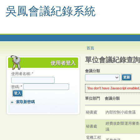
吳鳳會議紀錄系統
首頁
單位會議紀錄查詢
使用者登入
會議分類
使用者名稱:
*
密碼:
*
You don't have Javascript enabled.
worry: you can still use this web s
enable Javascript
in your browse
單位部門
會議分類
much enhanced experience.
索取新密碼
click the
Update
button
every ti
秘書處
內部控制小組會議
經費規劃暨運用審查
秘書處
議
電機工程